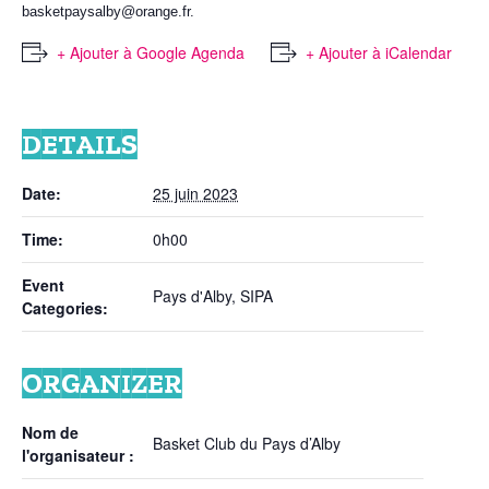
basketpaysalby@orange.fr
.
+ Ajouter à Google Agenda
+ Ajouter à iCalendar
DETAILS
Date:
25 juin 2023
Time:
0h00
Event
Pays d'Alby
,
SIPA
Categories:
ORGANIZER
Nom de
Basket Club du Pays d’Alby
l'organisateur :