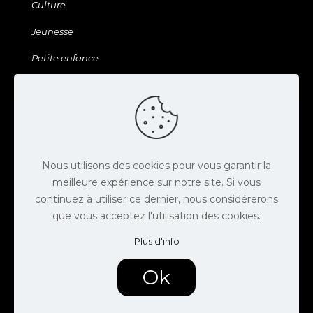
Culture
Jeunesse
Petite enfance
Sports & Loisirs
Galerie & ressources
Agenda
Actus
Nous utilisons des cookies pour vous garantir la
meilleure expérience sur notre site. Si vous
Contact
continuez à utiliser ce dernier, nous considérerons
que vous acceptez l'utilisation des cookies.
Espace presse
Plus d'info
Offres d'emploi
Mentions légales
Ok
Politique de confidentialité