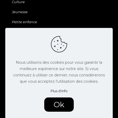
Culture
Jeunesse
Petite enfance
Sports & Loisirs
Galerie & ressources
Agenda
Actus
Nous utilisons des cookies pour vous garantir la
meilleure expérience sur notre site. Si vous
Contact
continuez à utiliser ce dernier, nous considérerons
que vous acceptez l'utilisation des cookies.
Espace presse
Plus d'info
Offres d'emploi
Mentions légales
Ok
Politique de confidentialité