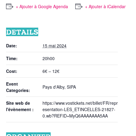
+ Ajouter à Google Agenda
+ Ajouter à iCalendar
DETAILS
Date:
15 mai 2024
Time:
20h00
Cost:
6€ – 12€
Event
Pays d'Alby
,
SIPA
Categories:
Site web de
https://www.vostickets.net/billet/FR/repr
l'évènement :
esentation-LES_ETINCELLES-21827-
0.wb?REFID=MyQ6AAAAAAA5AA