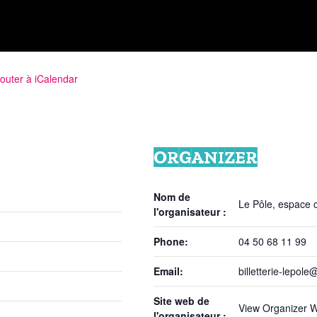
jouter à iCalendar
ORGANIZER
Nom de
Le Pôle, espace cu
l'organisateur :
Phone:
04 50 68 11 99
Email:
billetterie-lepole@
Site web de
View Organizer W
l'organisateur :