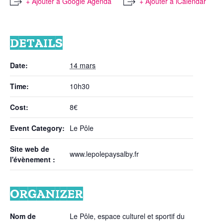
+ Ajouter à Google Agenda
+ Ajouter à iCalendar
DETAILS
Date:
14 mars
Time:
10h30
Cost:
8€
Event Category:
Le Pôle
Site web de
www.lepolepaysalby.fr
l'évènement :
ORGANIZER
Nom de
Le Pôle, espace culturel et sportif du