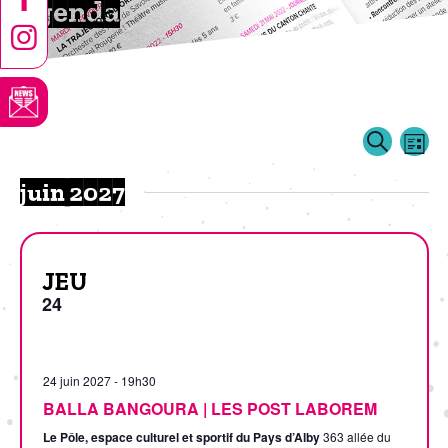
Agenda
EVE
Events
Searc
Lis
VIE
Search
NAV
juin 2027
and
Views
Naviga
JEU
24
24 juin 2027 - 19h30
BALLA BANGOURA | LES POST LABOREM
Le Pôle, espace culturel et sportif du Pays d’Alby
363 allée du