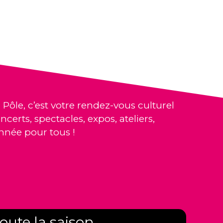
 Pôle, c’est votre rendez-vous culturel
ncerts, spectacles, expos, ateliers,
nnée pour tous !
oute la saison