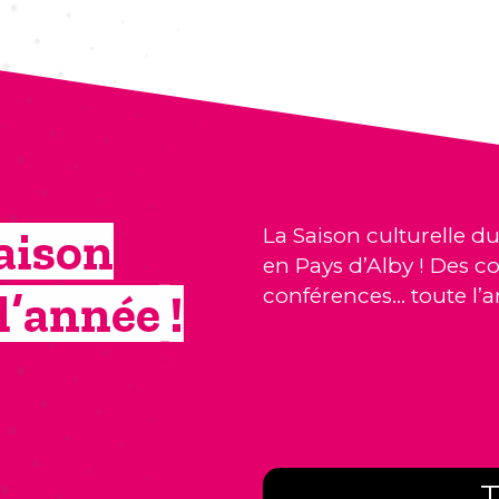
aison
La Saison culturelle du
en Pays d’Alby ! Des co
conférences… toute l’a
l’année !
T