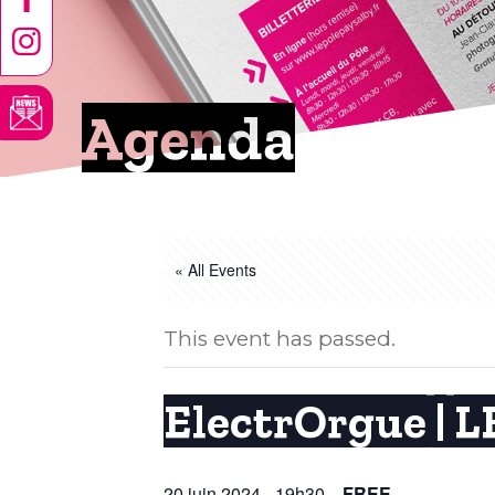
Agenda
« All Events
This event has passed.
ElectrOrgue |
20 juin 2024 - 19h30
FREE