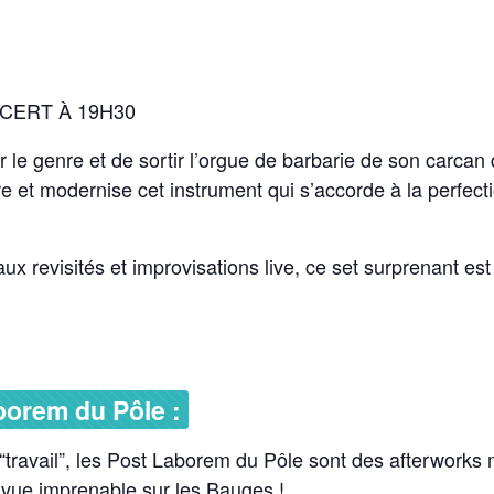
NCERT À 19H30
 le genre et de sortir l’orgue de barbarie de son carca
 et modernise cet instrument qui s’accorde à la perfect
x revisités et improvisations live, ce set surprenant es
borem du Pôle :
 “travail”, les Post Laborem du Pôle sont des afterworks
vue imprenable sur les Bauges !