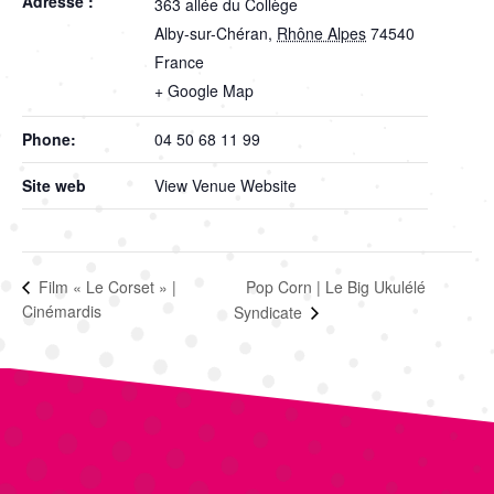
Adresse :
363 allée du Collège
Alby-sur-Chéran
,
Rhône Alpes
74540
France
+ Google Map
Phone:
04 50 68 11 99
Site web
View Venue Website
Pop Corn | Le Big Ukulélé
Film « Le Corset » |
Cinémardis
Syndicate