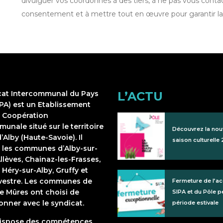
divulguer vos coordonnés à des tiers, à ne pas vous conta
consentement et à mettre tout en œuvre pour garantir l
cat Intercommunal du Pays
L’ACTU
IPA) est un Etablissement
e Coopération
unale situé sur le territoire
Découvrez la nou
’Alby (Haute-Savoie). Il
saison culturelle
 les communes d’Alby-sur-
llèves, Chainaz-les-Frasses,
 Héry-sur-Alby, Gruffy et
lvestre. Les communes de
Fermeture de l’ac
e Mûres ont choisi de
SIPA et du Pôle p
onner avec le syndicat.
période estivale
dispose des compétences