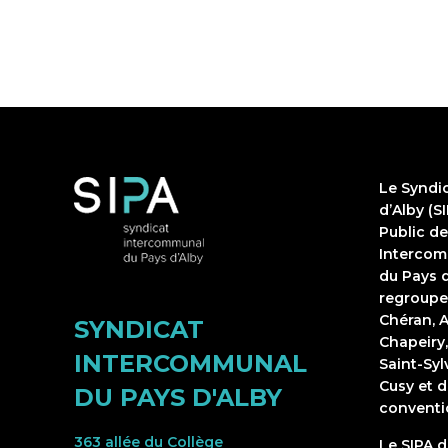
Le Syndi
d’Alby (S
Public d
Intercomm
du Pays d
regroupe
Chéran, A
SYNDICAT
Chapeiry,
INTERCOMMUNAL
Saint-Sy
Cusy et d
DU PAYS D'ALBY
conventi
363 allée du Collège
Le SIPA 