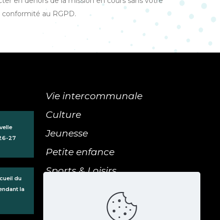
cter en dehors de la mission en cours sans votre
a conformité au RGPD.
Vie intercommunale
Culture
velle
Jeunesse
 26-27
Petite enfance
Sports & Loisirs
cueil du
Galerie & ressources
endant la
Agenda