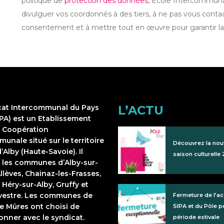
politique de
protection des données
, École Intercommuna
divulguer vos coordonnés à des tiers, à ne pas vous conta
consentement et à mettre tout en œuvre pour garantir l
cat Intercommunal du Pays
L’ACTU
IPA) est un Etablissement
e Coopération
unale situé sur le territoire
Découvrez la nou
’Alby (Haute-Savoie). Il
saison culturelle
 les communes d’Alby-sur-
llèves, Chainaz-les-Frasses,
 Héry-sur-Alby, Gruffy et
lvestre. Les communes de
Fermeture de l’ac
e Mûres ont choisi de
SIPA et du Pôle p
onner avec le syndicat.
période estivale