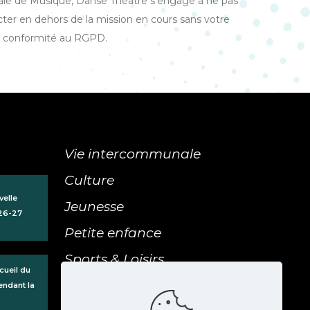
le de Musique, Danse Théâtre s'engage à ne pas
cter en dehors de la mission en cours sans votre
a conformité au RGPD.
Vie intercommunale
Culture
velle
Jeunesse
 26-27
Petite enfance
Sports & Loisirs
cueil du
Galerie & ressources
endant la