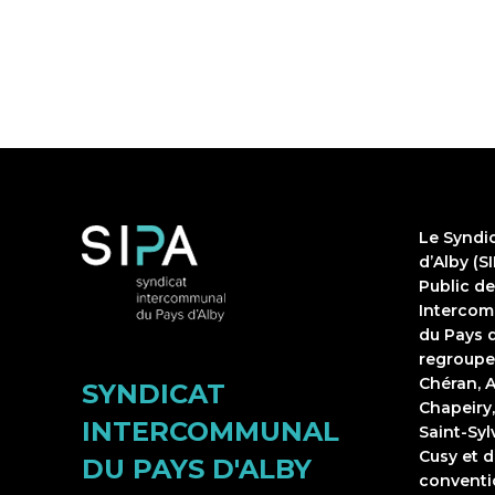
Le Syndi
d’Alby (S
Public d
Intercomm
du Pays d
regroupe
Chéran, A
SYNDICAT
Chapeiry,
INTERCOMMUNAL
Saint-Sy
Cusy et d
DU PAYS D'ALBY
conventi