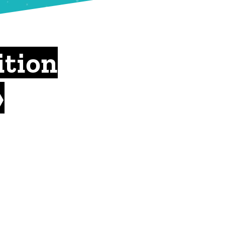
ition
»