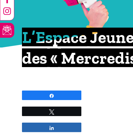
L’Espace Jeune
des « Mercredis
Partagez
Tweetez
Partagez