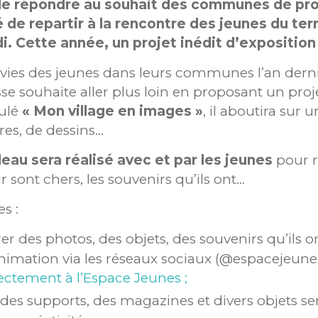
e répondre au souhait des communes de prop
é de repartir à la rencontre des jeunes du te
i. Cette année, un projet inédit d’exposition
s envies des jeunes dans leurs communes l’an d
sse souhaite aller plus loin en proposant un proj
tulé
« Mon village en images »
, il aboutira sur 
ures, de dessins…
eau sera réalisé avec et par les jeunes
pour r
eur sont chers, les souvenirs qu’ils ont…
s :
r des photos, des objets, des souvenirs qu’ils o
animation via les réseaux sociaux (@espacejeun
ectement à l’Espace Jeunes ;
des supports, des magazines et divers objets ser