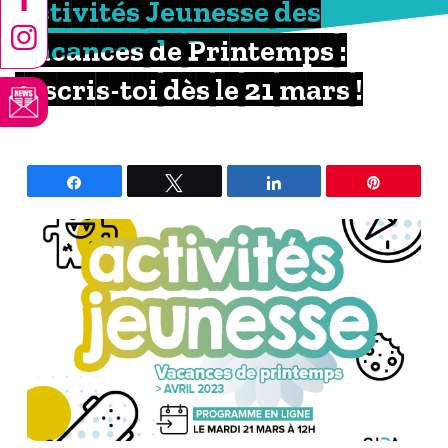
Activités Jeunesse des
Vacances de Printemps :
inscris-toi dès le 21 mars !
Partagez
Tweetez
Partagez
Épingle