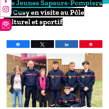
Les Jeunes Sapeurs-Pompiers
de Cusy en visite au Pôle
culturel et sportif
Partagez
Tweetez
Partagez
Épingle