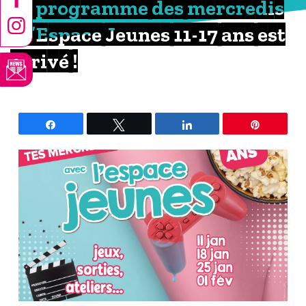
Le programme des mercredis
à l’Espace Jeunes 11-17 ans est
arrivé !
Partagez
Tweetez
Partagez
Épingle