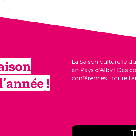
aison
La Saison culturelle du
en Pays d’Alby ! Des co
conférences… toute l’a
l’année !
T