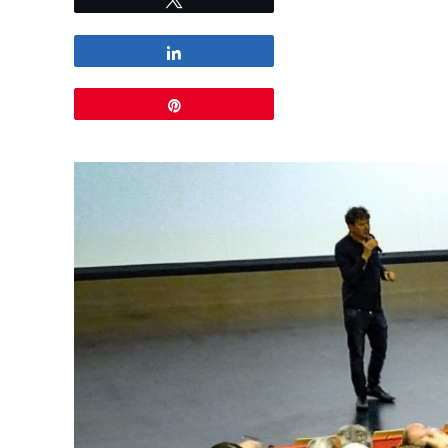
Partagez
Épingle