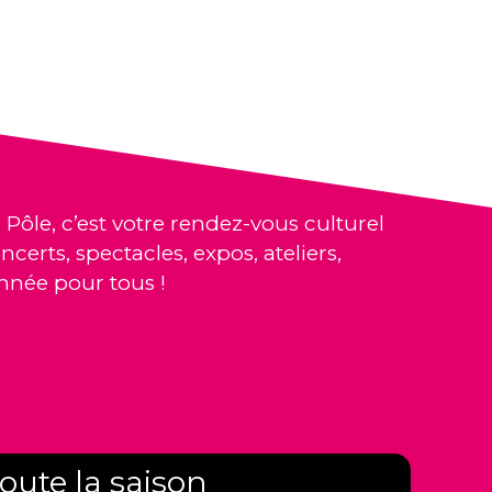
 Pôle, c’est votre rendez-vous culturel
ncerts, spectacles, expos, ateliers,
nnée pour tous !
oute la saison