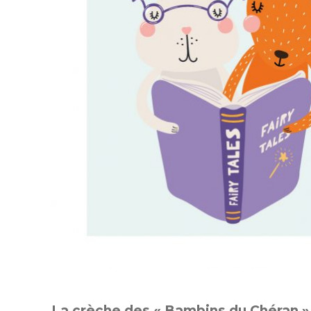
La crèche des « Bambins du Chéran » l