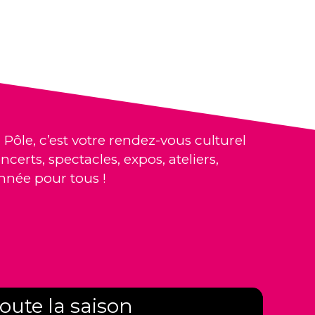
 Pôle, c’est votre rendez-vous culturel
ncerts, spectacles, expos, ateliers,
nnée pour tous !
oute la saison