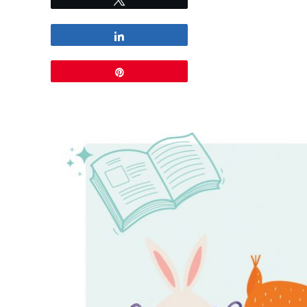
Partagez
Épingle