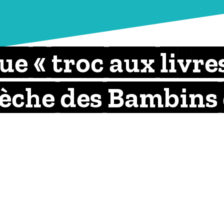
e « troc aux livre
crèche des Bambins