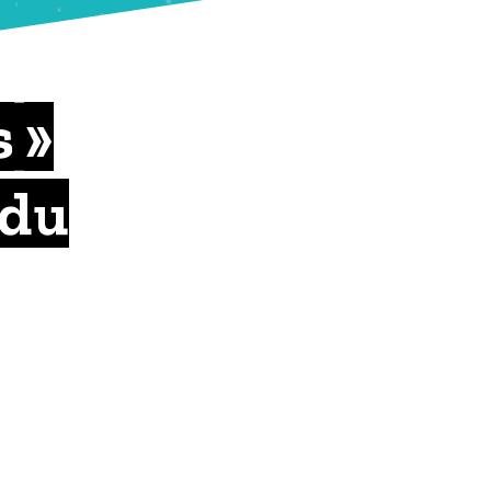
s »
 du