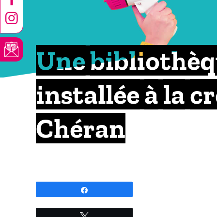
Une bibliothèqu
installée à la 
Chéran
Partagez
Tweetez